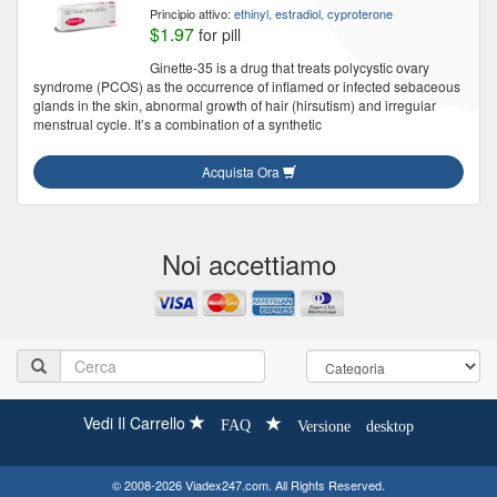
Principio attivo:
ethinyl, estradiol, cyproterone
$1.97
for pill
Ginette-35 is a drug that treats polycystic ovary
syndrome (PCOS) as the occurrence of inflamed or infected sebaceous
glands in the skin, abnormal growth of hair (hirsutism) and irregular
menstrual cycle. It’s a combination of a synthetic
Acquista Ora
Noi accettiamo
Vedi Il Carrello
FAQ
Versione desktop
© 2008-2026 Viadex247.com. All Rights Reserved.