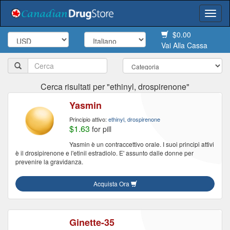
Togg
navi
$0.00
Vai Alla Cassa
Cerca risultati per "ethinyl, drospirenone"
Yasmin
Principio attivo:
ethinyl, drospirenone
$1.63
for pill
Yasmin è un contraccettivo orale. I suoi principi attivi
è il drosipirenone e l'etinil estradiolo. E' assunto dalle donne per
prevenire la gravidanza.
Acquista Ora
Ginette-35